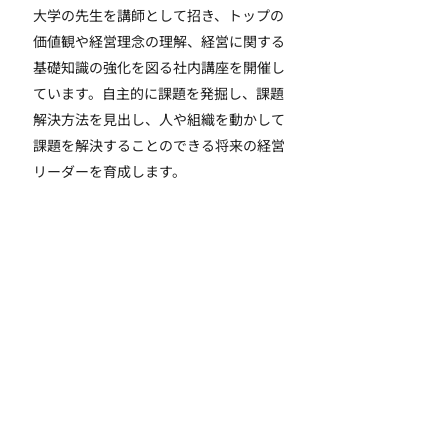
大学の先生を講師として招き、トップの
価値観や経営理念の理解、経営に関する
基礎知識の強化を図る社内講座を開催し
ています。自主的に課題を発掘し、課題
解決方法を見出し、人や組織を動かして
課題を解決することのできる将来の経営
リーダーを育成します。
最年少役職者
​補足情報
年齢を問わず適材適所の人材登用を実現
しており、役割に見合った能力があれば
年齢を問わず登用されます。主要ポスト
の最年少登用実績は、執行役員44歳、事
業部長38歳、部長37歳、マネジャー29歳
です。